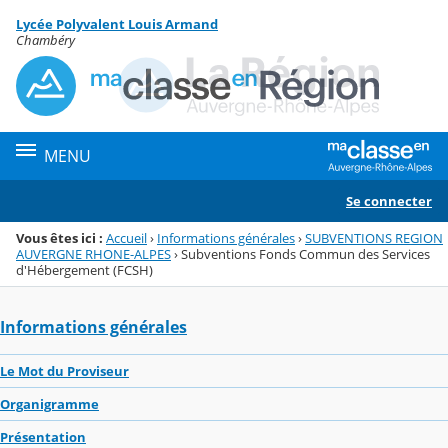
Panneau de gestion des cookies
Lycée Polyvalent Louis Armand
Menu de la rubrique
Contenu
Chambéry
MENU
Se connecter
Vous êtes ici :
Accueil
›
Informations générales
›
SUBVENTIONS REGION
AUVERGNE RHONE-ALPES
›
Subventions Fonds Commun des Services
d'Hébergement (FCSH)
Informations générales
Le Mot du Proviseur
Organigramme
Présentation