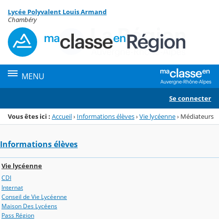
Panneau de gestion des cookies
Lycée Polyvalent Louis Armand
Menu de la rubrique
Contenu
Chambéry
MENU
Se connecter
Vous êtes ici :
Accueil
›
Informations élèves
›
Vie lycéenne
›
Médiateurs
Informations élèves
Vie lycéenne
CDI
Internat
Conseil de Vie Lycéenne
Maison Des Lycéens
Pass Région