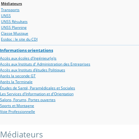
Médiateurs
Transports
UNSS
UNSS Résultats
UNSS Planning
Classe Musique
Esidoc : le site du CDI
Informations orientations
Accès aux écoles d'Ingénieur(e)s
Accès aux Instituts d' Administration des Entreprises
Accès aux Instituts d'études Politiques
Après la seconde GT
Après la Terminale
Études de Santé, Paramédicales et Sociales
Les Services d'Information et d'Orientation
Salons, Forums, Portes ouvertes
Sports et Montagne
Voie Professionnelle
Médiateurs