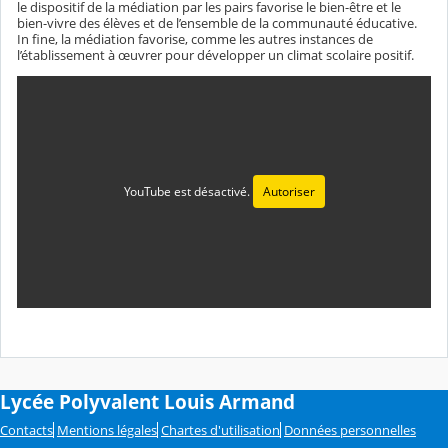
le dispositif de la médiation par les pairs favorise le bien-être et le
bien-vivre des élèves et de l’ensemble de la communauté éducative.
In fine, la médiation favorise, comme les autres instances de
l’établissement à œuvrer pour développer un climat scolaire positif.
YouTube est désactivé.
Autoriser
Lycée Polyvalent Louis Armand
Contacts
Mentions légales
Chartes d'utilisation
Données personnelles