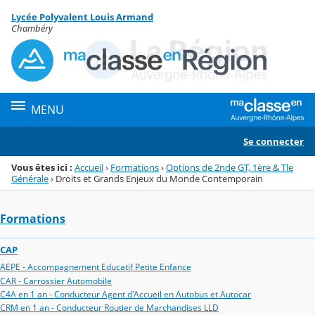
Panneau de gestion des cookies
Lycée Polyvalent Louis Armand
Menu de la rubrique
Contenu
Chambéry
MENU
Se connecter
Vous êtes ici :
Accueil
›
Formations
›
Options de 2nde GT, 1ère & Tle
Générale
›
Droits et Grands Enjeux du Monde Contemporain
Formations
CAP
AEPE - Accompagnement Educatif Petite Enfance
CAR - Carrossier Automobile
C4A en 1 an - Conducteur Agent d'Accueil en Autobus et Autocar
CRM en 1 an - Conducteur Routier de Marchandises LLD