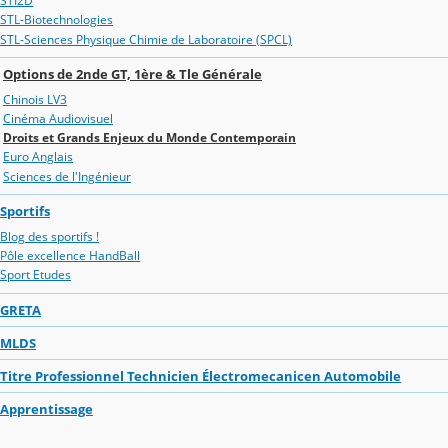
STI2D
STL-Biotechnologies
STL-Sciences Physique Chimie de Laboratoire (SPCL)
Options de 2nde GT, 1ère & Tle Générale
Chinois LV3
Cinéma Audiovisuel
Droits et Grands Enjeux du Monde Contemporain
Euro Anglais
Sciences de l'Ingénieur
Sportifs
Blog des sportifs !
Pôle excellence HandBall
Sport Etudes
GRETA
MLDS
Titre Professionnel Technicien Électromecanicen Automobile
Apprentissage