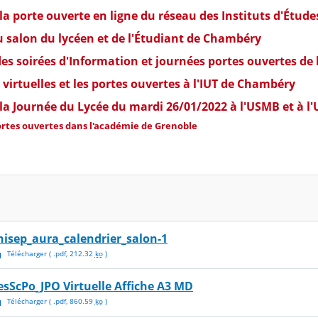
e la porte ouverte en ligne du réseau des Instituts d'Étu
du salon du lycéen et de l'Étudiant de Chambéry
 des soirées d'Information et journées portes ouvertes de
s virtuelles et les portes ouvertes à l'IUT de Chambéry
e la Journée du Lycée du mardi 26/01/2022 à l'USMB et à l
 portes ouvertes dans l'académie de Grenoble
nisep_aura_calendrier_salon-1
Télécharger
( .
pdf
,
212.32
ko
)
esScPo_JPO Virtuelle Affiche A3 MD
Télécharger
( .
pdf
,
860.59
ko
)