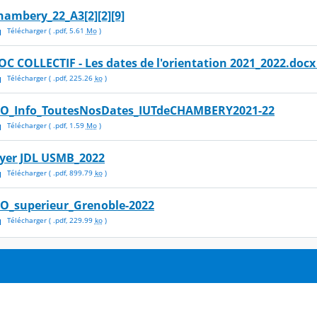
hambery_22_A3[2][2][9]
Télécharger
( .
pdf
,
5.61
Mo
)
OC COLLECTIF - Les dates de l'orientation 2021_2022.docx 
Télécharger
( .
pdf
,
225.26
ko
)
PO_Info_ToutesNosDates_IUTdeCHAMBERY2021-22
Télécharger
( .
pdf
,
1.59
Mo
)
lyer JDL USMB_2022
Télécharger
( .
pdf
,
899.79
ko
)
PO_superieur_Grenoble-2022
Télécharger
( .
pdf
,
229.99
ko
)