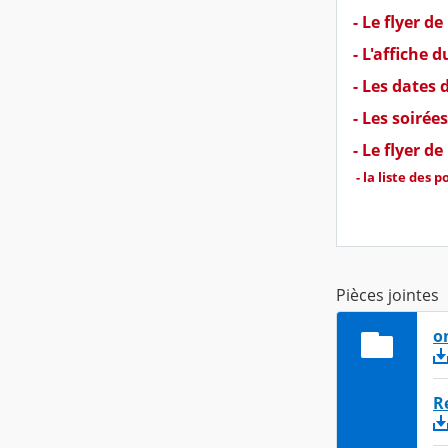
- Le flyer d
- L'affiche 
- Les dates
- Les soirée
- Le flyer d
- la liste des
Pièces jointes
o
R