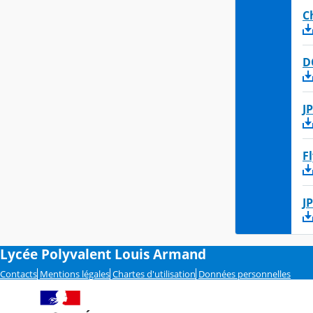
C
D
J
F
J
Lycée Polyvalent Louis Armand
Contacts
Mentions légales
Chartes d'utilisation
Données personnelles