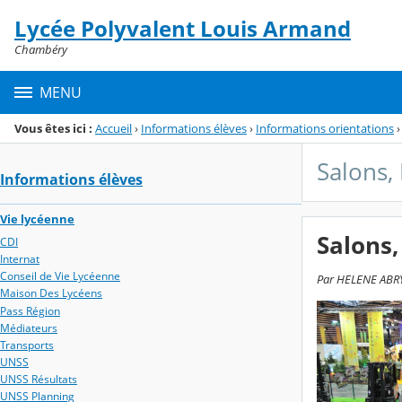
Panneau de gestion des cookies
Lycée Polyvalent Louis Armand
Menu de la rubrique
Contenu
Chambéry
MENU
Vous êtes ici :
Accueil
›
Informations élèves
›
Informations orientations
›
Salons,
Informations élèves
Vie lycéenne
Salons,
CDI
Internat
Conseil de Vie Lycéenne
Par HELENE ABRY-
Maison Des Lycéens
Pass Région
Médiateurs
Transports
UNSS
UNSS Résultats
UNSS Planning