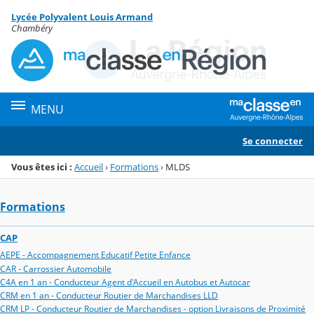
Panneau de gestion des cookies
Lycée Polyvalent Louis Armand
Menu de la rubrique
Contenu
Chambéry
MENU
Se connecter
Vous êtes ici :
Accueil
›
Formations
›
MLDS
Formations
CAP
AEPE - Accompagnement Educatif Petite Enfance
CAR - Carrossier Automobile
C4A en 1 an - Conducteur Agent d'Accueil en Autobus et Autocar
CRM en 1 an - Conducteur Routier de Marchandises LLD
CRM LP - Conducteur Routier de Marchandises - option Livraisons de Proximité