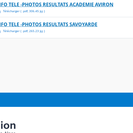
NFO TELE -PHOTOS RESULTATS ACADEMIE AVIRON
Télécharger
( .
pdf
,
306.45
ko
)
NFO TELE -PHOTOS RESULTATS SAVOYARDE
Télécharger
( .
pdf
,
265.23
ko
)