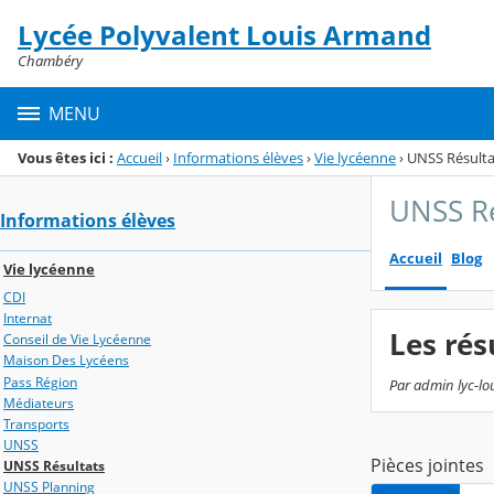
Panneau de gestion des cookies
Lycée Polyvalent Louis Armand
Menu de la rubrique
Contenu
Chambéry
MENU
Vous êtes ici :
Accueil
›
Informations élèves
›
Vie lycéenne
›
UNSS Résulta
UNSS Ré
Informations élèves
Accueil
Blog
Vie lycéenne
CDI
Internat
Les rés
Conseil de Vie Lycéenne
Maison Des Lycéens
Pass Région
Par admin lyc-lo
Médiateurs
Transports
UNSS
Pièces jointes
UNSS Résultats
UNSS Planning