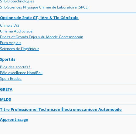
STL-Biotechnologies
STL-Sciences Physique Chimie de Laboratoire (SPCL)
Options de 2nde GT, 1ère & Tle Générale
Chinois LV3
Cinéma Audiovisuel
Droits et Grands Enjeux du Monde Contemporain
Euro Anglais
Sciences de l'Ingénieur
Sportifs
Blog des sportifs !
Pôle excellence HandBall
Sport Etudes
GRETA
MLDS
Titre Professionnel Technicien Électromecanicen Automobile
Apprentissage