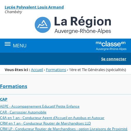
Panneau de gestion des cookies
Lycée Polyvalent Louis Armand
Menu de la rubrique
Contenu
Chambéry
MENU
Se connecter
Vous êtes ici :
Accueil
›
Formations
›
1ère et Tle Générales (spécialités)
Formations
CAP
AEPE - Accompagnement Educatif Petite Enfance
CAR - Carrossier Automobile
C4A en 1 an - Conducteur Agent d'Accueil en Autobus et Autocar
CRM en 1 an - Conducteur Routier de Marchandises LLD
CRM LP - Conducteur Routier de Marchandises - option Livraisons de Proximité