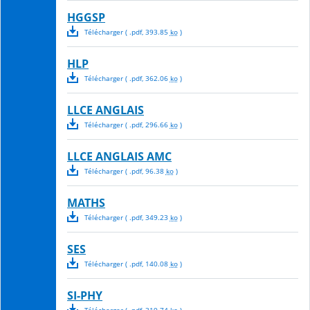
HGGSP
Télécharger
( .
pdf
,
393.85
ko
)
HLP
Télécharger
( .
pdf
,
362.06
ko
)
LLCE ANGLAIS
Télécharger
( .
pdf
,
296.66
ko
)
LLCE ANGLAIS AMC
Télécharger
( .
pdf
,
96.38
ko
)
MATHS
Télécharger
( .
pdf
,
349.23
ko
)
SES
Télécharger
( .
pdf
,
140.08
ko
)
SI-PHY