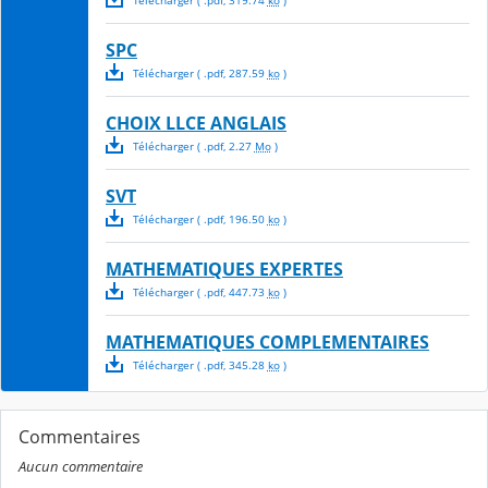
Télécharger
( .
pdf
,
319.74
ko
)
SPC
Télécharger
( .
pdf
,
287.59
ko
)
CHOIX LLCE ANGLAIS
Télécharger
( .
pdf
,
2.27
Mo
)
SVT
Télécharger
( .
pdf
,
196.50
ko
)
MATHEMATIQUES EXPERTES
Télécharger
( .
pdf
,
447.73
ko
)
MATHEMATIQUES COMPLEMENTAIRES
Télécharger
( .
pdf
,
345.28
ko
)
Commentaires
Aucun commentaire