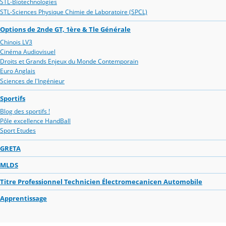
STL-Biotechnologies
STL-Sciences Physique Chimie de Laboratoire (SPCL)
Options de 2nde GT, 1ère & Tle Générale
Chinois LV3
Cinéma Audiovisuel
Droits et Grands Enjeux du Monde Contemporain
Euro Anglais
Sciences de l'Ingénieur
Sportifs
Blog des sportifs !
Pôle excellence HandBall
Sport Etudes
GRETA
MLDS
Titre Professionnel Technicien Électromecanicen Automobile
Apprentissage