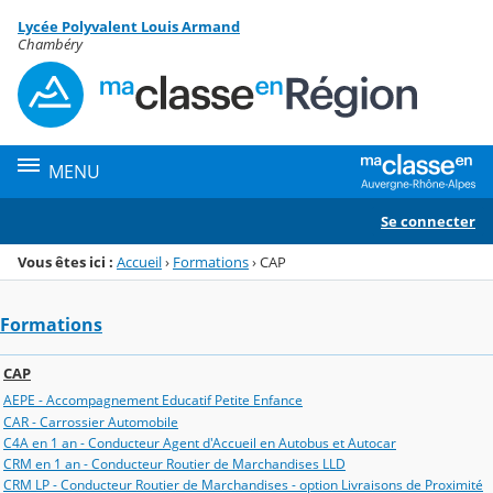
Panneau de gestion des cookies
Lycée Polyvalent Louis Armand
Menu de la rubrique
Contenu
Chambéry
MENU
Se connecter
Vous êtes ici :
Accueil
›
Formations
›
CAP
Formations
CAP
AEPE - Accompagnement Educatif Petite Enfance
CAR - Carrossier Automobile
C4A en 1 an - Conducteur Agent d'Accueil en Autobus et Autocar
CRM en 1 an - Conducteur Routier de Marchandises LLD
CRM LP - Conducteur Routier de Marchandises - option Livraisons de Proximité