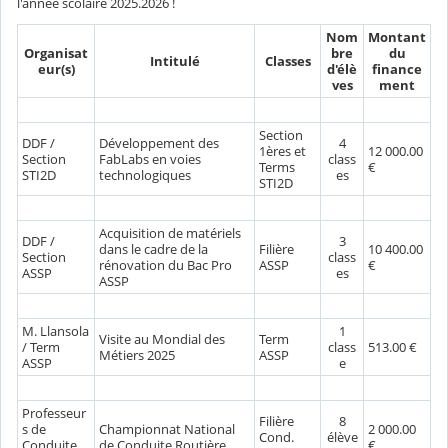
l'année scolaire 2025.2026 !
Nom
Montant
Organisat
bre
du
Intitulé
Classes
eur(s)
d'élè
finance
ves
ment
Section
DDF /
Développement des
4
1ères et
12 000.00
Section
FabLabs en voies
class
Terms
€
STI2D
technologiques
es
STI2D
Acquisition de matériels
DDF /
3
dans le cadre de la
Filière
10 400.00
Section
class
rénovation du Bac Pro
ASSP
€
ASSP
es
ASSP
M. Llansola
1
Visite au Mondial des
Term
/ Term
class
513.00 €
Métiers 2025
ASSP
ASSP
e
Professeur
Filière
8
s de
Championnat National
2 000.00
Cond.
élève
Conduite
de Conduite Routière
€