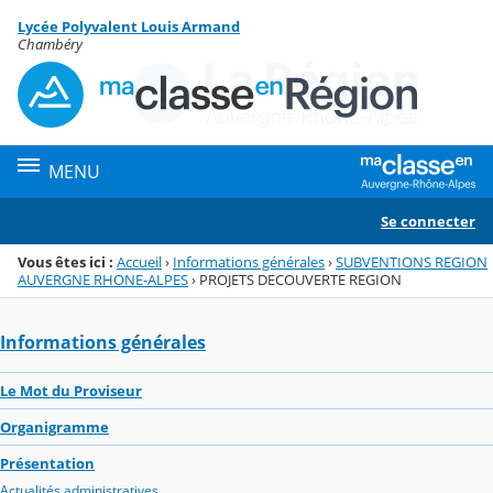
Panneau de gestion des cookies
Lycée Polyvalent Louis Armand
Menu de la rubrique
Contenu
Chambéry
MENU
Se connecter
Vous êtes ici :
Accueil
›
Informations générales
›
SUBVENTIONS REGION
AUVERGNE RHONE-ALPES
›
PROJETS DECOUVERTE REGION
Informations générales
Le Mot du Proviseur
Organigramme
Présentation
Actualités administratives