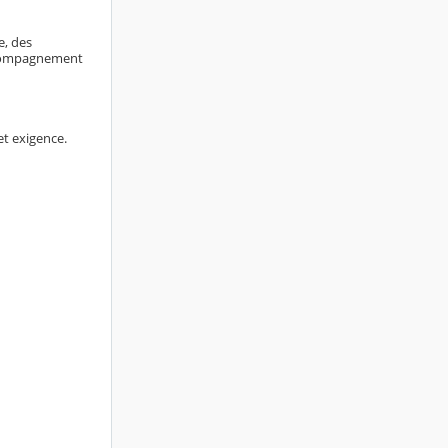
e, des
accompagnement
et exigence.