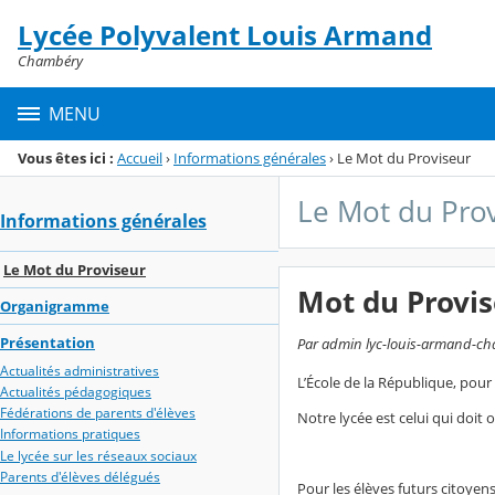
Panneau de gestion des cookies
Lycée Polyvalent Louis Armand
Menu de la rubrique
Contenu
Chambéry
MENU
Vous êtes ici :
Accueil
›
Informations générales
›
Le Mot du Proviseur
Le Mot du Pro
Informations générales
Le Mot du Proviseur
Mot du Provi
Organigramme
Présentation
Par admin lyc-louis-armand-cham
Actualités administratives
L’École de la République, pour
Actualités pédagogiques
Fédérations de parents d'élèves
Notre lycée est celui qui doit o
Informations pratiques
Le lycée sur les réseaux sociaux
Parents d'élèves délégués
Pour les élèves futurs citoyens