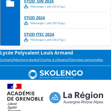
STI2D. SIN 2024
Télécharger
( .
pdf
,
252.31
ko
)
STI2D 2024
Télécharger
( .
pdf
,
259.79
ko
)
STI2D ITEC 2024
Télécharger
( .
pdf
,
230.27
ko
)
Lycée Polyvalent Louis Armand
Contacts
Mentions légales
Chartes d'utilisation
Données personnelles