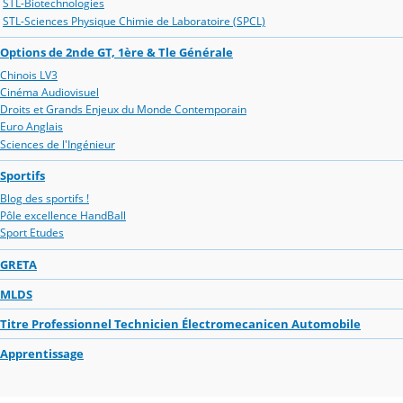
STL-Biotechnologies
STL-Sciences Physique Chimie de Laboratoire (SPCL)
Options de 2nde GT, 1ère & Tle Générale
Chinois LV3
Cinéma Audiovisuel
Droits et Grands Enjeux du Monde Contemporain
Euro Anglais
Sciences de l'Ingénieur
Sportifs
Blog des sportifs !
Pôle excellence HandBall
Sport Etudes
GRETA
MLDS
Titre Professionnel Technicien Électromecanicen Automobile
Apprentissage