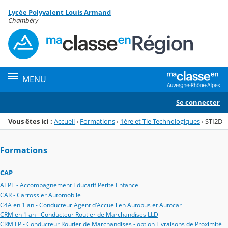
Panneau de gestion des cookies
Lycée Polyvalent Louis Armand
Menu de la rubrique
Contenu
Chambéry
MENU
Se connecter
Vous êtes ici :
Accueil
›
Formations
›
1ère et Tle Technologiques
›
STI2D
Formations
CAP
AEPE - Accompagnement Educatif Petite Enfance
CAR - Carrossier Automobile
C4A en 1 an - Conducteur Agent d'Accueil en Autobus et Autocar
CRM en 1 an - Conducteur Routier de Marchandises LLD
CRM LP - Conducteur Routier de Marchandises - option Livraisons de Proximité