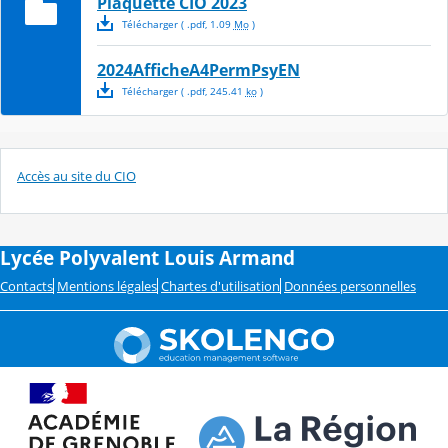
Plaquette CIO 2023
Télécharger
( .
pdf
,
1.09
Mo
)
2024AfficheA4PermPsyEN
Télécharger
( .
pdf
,
245.41
ko
)
Accès au site du CIO
Lycée Polyvalent Louis Armand
Contacts
Mentions légales
Chartes d'utilisation
Données personnelles