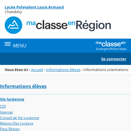
Panneau de gestion des cookies
Lycée Polyvalent Louis Armand
Menu de la rubrique
Contenu
Chambéry
MENU
Se connecter
Vous êtes ici :
Accueil
›
Informations élèves
›
Informations orientations
Informations élèves
Vie lycéenne
CDI
Internat
Conseil de Vie Lycéenne
Maison Des Lycéens
Pass Région