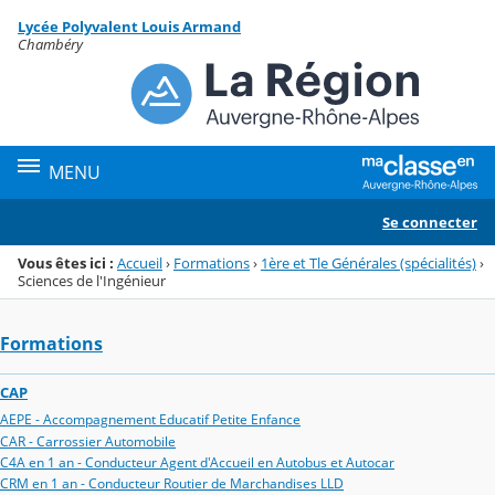
Panneau de gestion des cookies
Lycée Polyvalent Louis Armand
Menu de la rubrique
Contenu
Chambéry
MENU
Se connecter
Vous êtes ici :
Accueil
›
Formations
›
1ère et Tle Générales (spécialités)
›
Sciences de l'Ingénieur
Formations
CAP
AEPE - Accompagnement Educatif Petite Enfance
CAR - Carrossier Automobile
C4A en 1 an - Conducteur Agent d'Accueil en Autobus et Autocar
CRM en 1 an - Conducteur Routier de Marchandises LLD