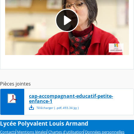
Pièces jointes
cap-accompagnant-educatif-petite-
enfance-1
Télécharger
( .
pdf
,
493.34
ko
)
Lycée Polyvalent Louis Armand
Contacts
Mentions légales
Chartes d'utilisation
Données personnelles