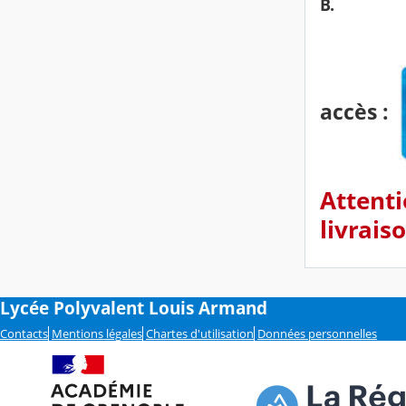
B.
accès :
Attenti
livrais
Lycée Polyvalent Louis Armand
Contacts
Mentions légales
Chartes d'utilisation
Données personnelles