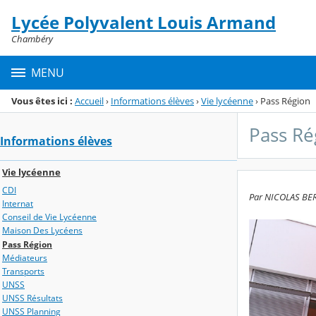
Panneau de gestion des cookies
Lycée Polyvalent Louis Armand
Menu de la rubrique
Contenu
Chambéry
MENU
Vous êtes ici :
Accueil
›
Informations élèves
›
Vie lycéenne
›
Pass Région
Pass Ré
Informations élèves
Vie lycéenne
CDI
Par NICOLAS BERT
Internat
Conseil de Vie Lycéenne
Maison Des Lycéens
Pass Région
Médiateurs
Transports
UNSS
UNSS Résultats
UNSS Planning