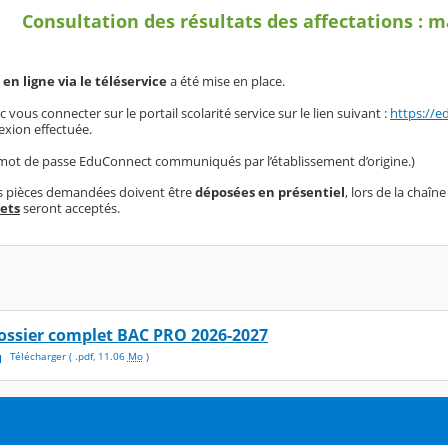
Consultation des résultats des affectations : 
en ligne via le téléservice
a été mise en place.
vous connecter sur le portail scolarité service sur le lien suivant :
https://e
exion effectuée.
t mot de passe EduConnect communiqués par l’établissement d’origine.)
 pièces demandées doivent être
déposées en présentiel
, lors de la chaîn
ets
seront acceptés.
ossier complet BAC PRO 2026-2027
Télécharger
( .
pdf
,
11.06
Mo
)