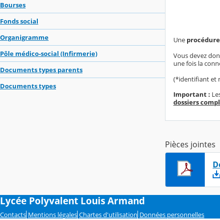
Bourses
Fonds social
Organigramme
Une
procédure 
Pôle médico-social (Infirmerie)
Vous devez donc 
une fois la conn
Documents types parents
(*identifiant e
Documents types
Important :
Les
dossiers compl
Pièces jointes
D
Lycée Polyvalent Louis Armand
Contacts
Mentions légales
Chartes d'utilisation
Données personnelles