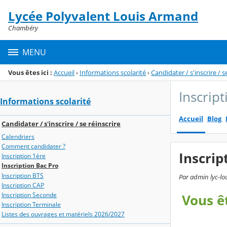
Panneau de gestion des cookies
Lycée Polyvalent Louis Armand
Menu de la rubrique
Contenu
Chambéry
MENU
Vous êtes ici :
Accueil
›
Informations scolarité
›
Candidater / s'inscrire / s
Inscrip
Informations scolarité
Accueil
Blog
Candidater / s'inscrire / se réinscrire
Calendriers
Comment candidater ?
Inscrip
Inscription 1ère
Inscription Bac Pro
Inscription BTS
Par admin lyc-lo
Inscription CAP
Inscription Seconde
Vous ê
Inscription Terminale
Listes des ouvrages et matériels 2026/2027