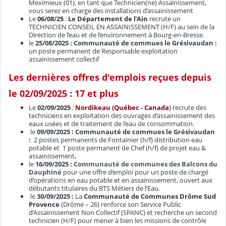
Meximieux (01), en tant que Technicien(ne) Assainissement,
vous serez en charge des installations d’assainissement
Le
06/08/25
:
Le Département de l’Ain
recrute un
TECHNICIEN CONSEIL EN ASSAINISSEMENT (H/F) au sein de la
Direction de l’eau et de l’environnement à Bourg-en-Bresse.
le
25/08/2025 : Communauté de commues le Grésivaudan :
un poste permanent de Responsable exploitation
assainissement collectif
Les dernières offres d'emplois reçues depuis
le 02/09/2025
: 17 et plus
Le
02/09/2025
:
Nordikeau (Québec - Canada
)
recrute des
techniciens en exploitation des ouvrages d’assainissement des
eaux usées et de traitement de l’eau de consommation.
le
09/09/2025
:
Communauté de commues le Grésivaudan
:
2 postes permanents de Fontainier (h/f) distribution eau
potable et
1 poste permanent de Chef (h/f) de projet eau &
assainissement
.
le
16/09/2025
:
Communauté de communes des Balcons du
Dauphiné
pour une
offre d’emploi pour un poste de chargé
d’opérations en eau potable et en assainissement, ouvert aux
débutants titulaires du BTS Métiers de l’Eau.
le
30/09/2025
:
La
Communauté de Communes Drôme Sud
Provence
(Drôme – 26) renforce son Service Public
d’Assainissement Non Collectif (SPANC) et recherche un second
technicien (H/F) pour mener à bien les missions de contrôle