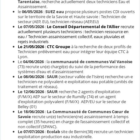
Tarentaise
, recherche actuellement deux techniciens Eau et
Assainissement.
le
06/05/2026
:
SUEZ eau
propose plusieurs postes CDI ouverts
sur le territoire de la Savoie et Haute savoie : Technicien de
secteur (AEP, EU), technicien réseau (AEP,EU)
Le
07/05/2026
:
Le Conseil Départemental de l'Allier
recrute
actuellement plusieurs techniciens : technicien ressource en
eau / Technicien assainissement collectif, eaux pluviales et
rejets industriels
Le 21/05/2026
:
CTC Groupe
à la recherche de deux profils de
Technicien prélèvement eau pour intégrer leur équipe CTC à
Lyon.
Le
04/06/2026
: la
communauté de communes Val Vanoise
(73) recrute un(e) chargé(e) du suivi de la performance des
systèmes d'eau et d'assainissement
Le 08/06/2026
:
SAUR
(secteur vallée de l'Isère) recherche un-e
technicien-ne polyvalent-e exploitation eau potable (unités de
traitement et réseau).
Le 12/06/2026
:
SAUR
recherche 2 agents d'exploitation
(F/M/X) AEP sur le secteur de Rumilly (74) et un agent
d'exploitation polyvalent (F/M/X) AEP/EU sur le secteur de
Belley (01)
Le 18/06/2026
:
La Communauté de Communes Cœur de
Savoie
recrute un(e) technicien(ne) assainissement à temps
complet (35 heures) en charge de l’assainissement collectif et
non collectif (SPANC).
Le 07/07/2026
:
Ecolab
site de Bernin(38) recrute un technicien
exploitation production eau industrielle.