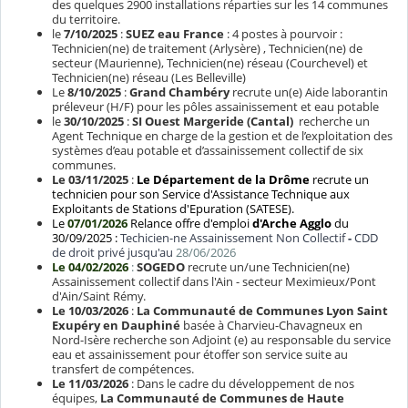
des quelques 2900 installations réparties sur les 14 communes
du territoire.
le
7/10/2025
:
SUEZ eau France
: 4 postes à pourvoir :
Technicien(ne) de traitement (Arlysère) , Technicien(ne) de
secteur (Maurienne), Technicien(ne) réseau (Courchevel) et
Technicien(ne) réseau (Les Belleville)
Le
8/10/2025
:
Grand Chambéry
recrute un(e) Aide laborantin
préleveur (H/F) pour les pôles assainissement et eau potable
le
30/10/2025
:
SI Ouest Margeride (Cantal)
recherche un
Agent Technique en charge de la gestion et de l’exploitation des
systèmes d’eau potable et d’assainissement collectif de six
communes.
Le 03/11/2025
:
Le Département de la Drôme
recrute un
technicien pour son Service d'Assistance Technique aux
Exploitants de Stations d'Epuration (SATESE).
Le
07/01/2026
Relance offre d'emploi
d'Arche Agglo
du
30/09/2025 :
Techicien-ne Assainissement Non Collectif
-
CDD
de droit privé jusqu'au
28/06/2026
Le 04/02/2026
:
SOGEDO
recrute un/une Technicien(ne)
Assainissement collectif dans l'Ain - secteur Meximieux/Pont
d'Ain/Saint Rémy.
Le 10/03/2026
:
La Communauté de Communes Lyon Saint
Exupéry en Dauphiné
basée à Charvieu-Chavagneux en
Nord-Isère recherche son Adjoint (e) au responsable du service
eau et assainissement pour étoffer son service suite au
transfert de compétences.
Le 11/03/2026
: Dans le cadre du développement de nos
équipes,
La Communauté de Communes de Haute