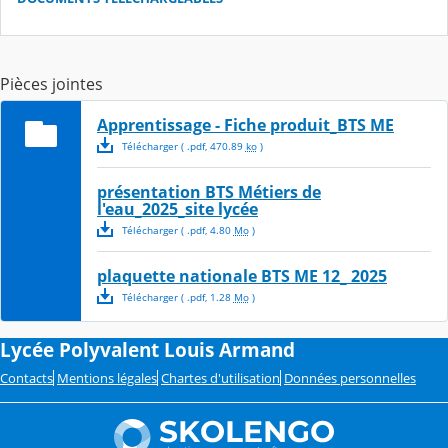
Pièces jointes
Apprentissage - Fiche produit_BTS ME
Télécharger
( .
pdf
,
470.89
ko
)
présentation BTS Métiers de
l'eau_2025_site lycée
Télécharger
( .
pdf
,
4.80
Mo
)
plaquette nationale BTS ME 12_ 2025
Télécharger
( .
pdf
,
1.28
Mo
)
Lycée Polyvalent Louis Armand
Contacts
Mentions légales
Chartes d'utilisation
Données personnelles