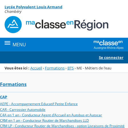
Panneau de gestion des cookies
Lycée Polyvalent Louis Armand
Menu de la rubrique
Contenu
Chambéry
MENU
Se connecter
Vous êtes ici :
Accueil
›
Formations
›
BTS
›
ME - Métiers de l'eau
Formations
CAP
AEPE - Accompagnement Educatif Petite Enfance
CAR - Carrossier Automobile
C4A en 1 an - Conducteur Agent d'Accueil en Autobus et Autocar
CRM en 1 an - Conducteur Routier de Marchandises LLD
CRM LP - Conducteur Routier de Marchandises - option Livraisons de Proximité