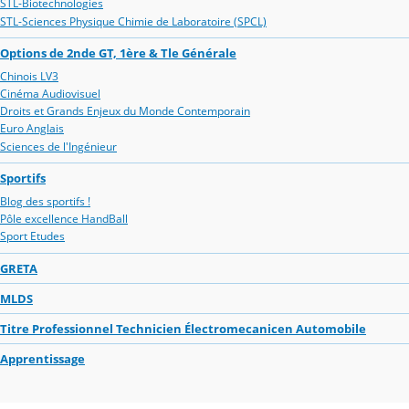
STL-Biotechnologies
STL-Sciences Physique Chimie de Laboratoire (SPCL)
Options de 2nde GT, 1ère & Tle Générale
Chinois LV3
Cinéma Audiovisuel
Droits et Grands Enjeux du Monde Contemporain
Euro Anglais
Sciences de l'Ingénieur
Sportifs
Blog des sportifs !
Pôle excellence HandBall
Sport Etudes
GRETA
MLDS
Titre Professionnel Technicien Électromecanicen Automobile
Apprentissage