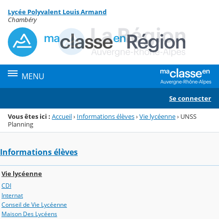
Panneau de gestion des cookies
Lycée Polyvalent Louis Armand
Menu de la rubrique
Contenu
Chambéry
MENU
Se connecter
Vous êtes ici :
Accueil
›
Informations élèves
›
Vie lycéenne
›
UNSS
Planning
Informations élèves
Vie lycéenne
CDI
Internat
Conseil de Vie Lycéenne
Maison Des Lycéens