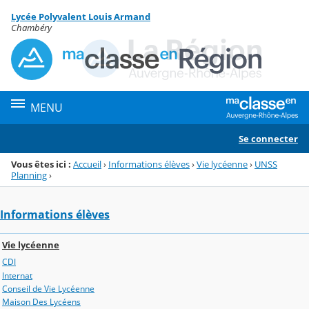
Panneau de gestion des cookies
Lycée Polyvalent Louis Armand
Menu de la rubrique
Contenu
Chambéry
MENU
Se connecter
Vous êtes ici :
Accueil
›
Informations élèves
›
Vie lycéenne
›
UNSS
Planning
›
Informations élèves
Vie lycéenne
CDI
Internat
Conseil de Vie Lycéenne
Maison Des Lycéens