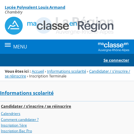
Panneau de gestion des cookies
Lycée Polyvalent Louis Armand
Menu de la rubrique
Contenu
Chambéry
MENU
Se connecter
Vous êtes ici :
Accueil
›
Informations scolarité
›
Candidater / s'inscrire /
se réinscrire
›
Inscription Terminale
Informations scolarité
Candidater / s'inscrire / se réinscrire
Calendriers
Comment candidater ?
Inscription 1ère
Inscription Bac Pro