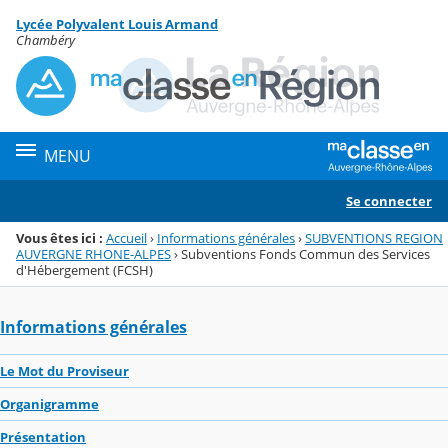
Panneau de gestion des cookies
Lycée Polyvalent Louis Armand
Menu de la rubrique
Contenu
Chambéry
MENU
Se connecter
Vous êtes ici :
Accueil
›
Informations générales
›
SUBVENTIONS REGION
AUVERGNE RHONE-ALPES
›
Subventions Fonds Commun des Services
d'Hébergement (FCSH)
Informations générales
Le Mot du Proviseur
Organigramme
Présentation