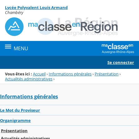
Panneau de gestion des cookies
Lycée Polyvalent Louis Armand
Menu de la rubrique
Contenu
Chambéry
MENU
Se connecter
Vous êtes ici :
Accueil
›
Informations générales
›
Présentation
›
Actualités administratives
›
Informations générales
Le Mot du Proviseur
Organigramme
Présentation
Actualités administratives