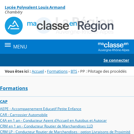
Panneau de gestion des cookies
Lycée Polyvalent Louis Armand
Menu de la rubrique
Contenu
Chambéry
MENU
Se connecter
Vous êtes ici :
Accueil
›
Formations
›
BTS
›
PP : Pilotage des procédés
Formations
CAP
AEPE - Accompagnement Educatif Petite Enfance
CAR - Carrossier Automobile
C4A en 1 an - Conducteur Agent d'Accueil en Autobus et Autocar
CRM en 1 an - Conducteur Routier de Marchandises LLD
CRM LP - Conducteur Routier de Marchandises - option Livraisons de Proximité