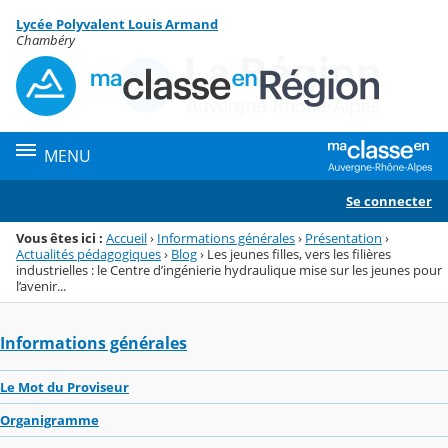
Panneau de gestion des cookies
Lycée Polyvalent Louis Armand
Menu de la rubrique
Contenu
Chambéry
MENU
Se connecter
Vous êtes ici :
Accueil
›
Informations générales
›
Présentation
›
Actualités pédagogiques
›
Blog
›
Les jeunes filles, vers les filières
industrielles : le Centre d’ingénierie hydraulique mise sur les jeunes pour
l’avenir...
Informations générales
Le Mot du Proviseur
Organigramme