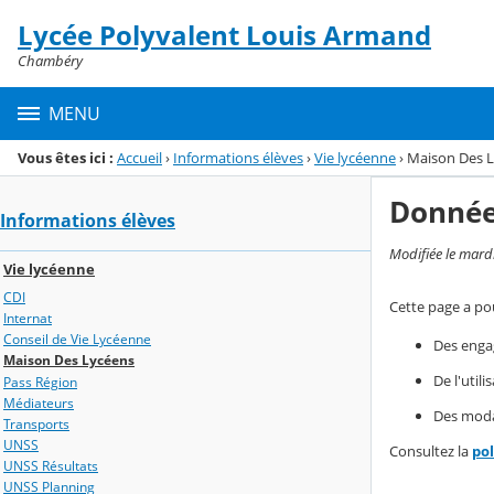
Panneau de gestion des cookies
Lycée Polyvalent Louis Armand
Menu de la rubrique
Contenu
Chambéry
MENU
Vous êtes ici :
Accueil
›
Informations élèves
›
Vie lycéenne
›
Maison Des 
Donnée
Informations élèves
Modifiée le mard
Vie lycéenne
CDI
Cette page a pou
Internat
Conseil de Vie Lycéenne
Des enga
Maison Des Lycéens
De l'util
Pass Région
Médiateurs
Des modal
Transports
UNSS
Consultez la
po
UNSS Résultats
UNSS Planning