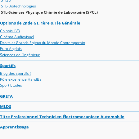
STI2D
STL-Biotechnologies
STL-Sciences Physique Chimie de Laboratoire (SPCL)
Options de 2nde GT, 1ère & Tle Générale
Chinois LV3
Cinéma Audiovisuel
Droits et Grands Enjeux du Monde Contemporain
Euro Anglais
Sciences de l'Ingénieur
Sportifs
Blog des sportifs !
Pôle excellence HandBall
Sport Etudes
GRETA
MLDS
Titre Professionnel Technicien Électromecanicen Automobile
Apprentissage