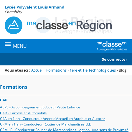
Panneau de gestion des cookies
Lycée Polyvalent Louis Armand
Menu de la rubrique
Contenu
Chambéry
MENU
Se connecter
Vous êtes ici :
Accueil
›
Formations
›
1ère et Tle Technologiques
›
Blog
Formations
CAP
AEPE - Accompagnement Educatif Petite Enfance
CAR - Carrossier Automobile
C4A en 1 an - Conducteur Agent d'Accueil en Autobus et Autocar
CRM en 1 an - Conducteur Routier de Marchandises LLD
CRM LP - Conducteur Routier de Marchandises - option Livraisons de Proximité