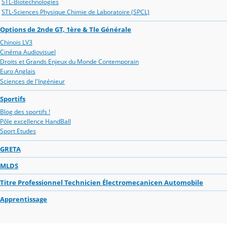
STL-Biotechnologies
STL-Sciences Physique Chimie de Laboratoire (SPCL)
Options de 2nde GT, 1ère & Tle Générale
Chinois LV3
Cinéma Audiovisuel
Droits et Grands Enjeux du Monde Contemporain
Euro Anglais
Sciences de l'Ingénieur
Sportifs
Blog des sportifs !
Pôle excellence HandBall
Sport Etudes
GRETA
MLDS
Titre Professionnel Technicien Électromecanicen Automobile
Apprentissage